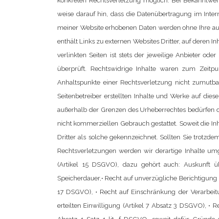
konkreten Rechtsverletzung möglich. Bei Bekanntwe
weise darauf hin, dass die Datenübertragung im Inter
meiner Website erhobenen Daten werden ohne Ihre ausdr
enthält Links zu externen Websites Dritter, auf deren 
verlinkten Seiten ist stets der jeweilige Anbieter od
überprüft. Rechtswidrige Inhalte waren zum Zeitpu
Anhaltspunkte einer Rechtsverletzung nicht zumutb
Seitenbetreiber erstellten Inhalte und Werke auf die
außerhalb der Grenzen des Urheberrechtes bedürfen der
nicht kommerziellen Gebrauch gestattet.
Soweit die In
Dritter als solche gekennzeichnet. Sollten Sie trot
Rechtsverletzungen werden wir derartige Inhalte u
(Artikel 15 DSGVO), dazu gehört auch: Auskunft ü
Speicherdauer,
• Recht auf unverzügliche Berichtigung
17 DSGVO),
• Recht auf Einschränkung der Verarbei
erteilten Einwilligung (Artikel 7 Absatz 3 DSGVO),
• R