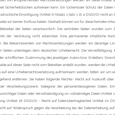
rden von entsprechenden Rechtsverletzungen werden wir diese Inhalte
net Sicherheitslücken aufweisen kann. Ein lückenloser Schutz der Daten v
ückliche Einwilligung (Artikel 6 Absatz 1 Satz 1 lit. a DSGVO) nicht an 
Inhalte wir keinen Einfluss haben. Deshalb können wir für diese fremden In
er Betreiber der Seiten verantwortlich. Die verlinkten Seiten wurden zu
nkt der Verlinkung nicht erkennbar.
Eine permanente inhaltliche Kont
ar. Bei Bekanntwerden von Rechtsverletzungen werden wir derartige L
sen Seiten unterliegen dem deutschen Urheberrecht. Die Vervielfältigung,
 schriftlichen Zustimmung des jeweiligen Autors bzw. Erstellers. Downlo
halte auf dieser Seite nicht vom Betreiber erstellt wurden, werden die Urh
zdem auf eine Urheberrechtsverletzung aufmerksam werden, bitten wir um
mgehend entfernen.
Sie haben folgende Rechte:
• Recht auf Auskunft über
ber Verarbeitungszweck, Kategorie der personenbezogenen Daten, E
 unrichtiger Daten oder Vervollständigung un-vollständiger Daten (Artikel
tung (Artikel 18 DSGVO),
• Recht auf Datenübertragbarkeit (Artikel 20 
echt auf Widerspruch gegen die Verarbeitung bei der Datenerhebung auf 