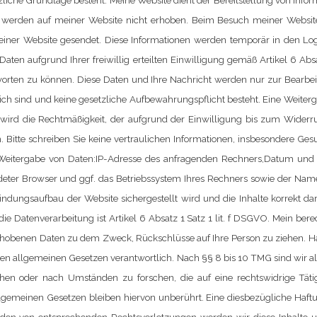
tzliche Grundlage besteht.
Meine Website dient der Bereitstellung von Inf
.) werden auf meiner Website nicht erhoben. Beim Besuch meiner Websi
er Website gesendet. Diese Informationen werden temporär in den Logf
Daten aufgrund Ihrer freiwillig erteilten Einwilligung gemäß Artikel 6 Abs
tworten zu können. Diese Daten und Ihre Nachricht werden nur zur Bearbe
ich sind und keine gesetzliche Aufbewahrungspflicht besteht. Eine Weitergab
wird die Rechtmäßigkeit, der aufgrund der Einwilligung bis zum Widerru
n.
Bitte schreiben Sie keine vertraulichen Informationen, insbesondere Ges
Weitergabe von Daten:IP-Adresse des anfragenden Rechners,Datum und 
deter Browser und ggf. das Betriebssystem Ihres Rechners sowie der Name
indungsaufbau der Website sichergestellt wird und die Inhalte korrekt d
ie Datenverarbeitung ist Artikel 6 Absatz 1 Satz 1 lit. f DSGVO. Mein bere
erhobenen Daten zu dem Zweck, Rückschlüsse auf Ihre Person zu ziehen.
Ha
den allgemeinen Gesetzen verantwortlich. Nach §§ 8 bis 10 TMG sind wir als 
en oder nach Umständen zu forschen, die auf eine rechtswidrige Täti
emeinen Gesetzen bleiben hiervon unberührt. Eine diesbezügliche Haftun