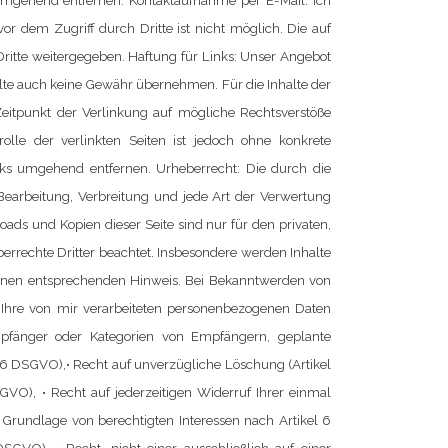
 umgehend entfernen.
Kontaktaufnahme per E-Mail:
Ich
or dem Zugriff durch Dritte ist nicht möglich.
Die auf
Dritte weitergegeben.
Haftung für Links:
Unser Angebot
halte auch keine Gewähr übernehmen. Für die Inhalte der
m Zeitpunkt der Verlinkung auf mögliche Rechtsverstöße
rolle der verlinkten Seiten ist jedoch ohne konkrete
inks umgehend entfernen.
Urheberrecht:
Die durch die
 Bearbeitung, Verbreitung und jede Art der Verwertung
ads und Kopien dieser Seite sind nur für den privaten,
eberrechte Dritter beachtet. Insbesondere werden Inhalte
 einen entsprechenden Hinweis. Bei Bekanntwerden von
 Ihre von mir verarbeiteten personenbezogenen Daten
mpfänger oder Kategorien von Empfängern, geplante
 16 DSGVO),
• Recht auf unverzügliche Löschung (Artikel
DSGVO),
• Recht auf jederzeitigen Widerruf Ihrer einmal
Grundlage von berechtigten Interessen nach Artikel 6