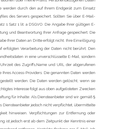
ormationen über meine Praxis. Personenbezogenen Daten
te werden durch den auf Ihrem Endgerät zum Einsatz
iles des Servers gespeichert.
Sollten Sie über E-Mail-
atz 1 Satz 1 lit. a DSGVO. Die Angabe Ihrer gültigen E-
itung und Beantwortung Ihrer Anfrage gespeichert. Die
e Ihrer Daten an Dritte erfolgt nicht.
Ihre Einwilligung
f erfolgten Verarbeitung der Daten nicht berührt. Den
undheitsdaten in eine unverschlüsselte E-Mail, sondern
Uhrzeit des Zugriffs,Name und URL der abgerufenen
 Ihres Access-Providers.
Die genannten Daten werden
argestellt werden. Die Daten werden gelöscht, wenn sie
chtigtes Interesse folgt aus oben aufgelisteten Zwecken
ftung für Inhalte:
Als Diensteanbieter sind wir gemäß §
Diensteanbieter jedoch nicht verpflichtet, übermittelte
gkeit hinweisen.
Verpflichtungen zur Entfernung oder
g ist jedoch erst ab dem Zeitpunkt der Kenntnis einer